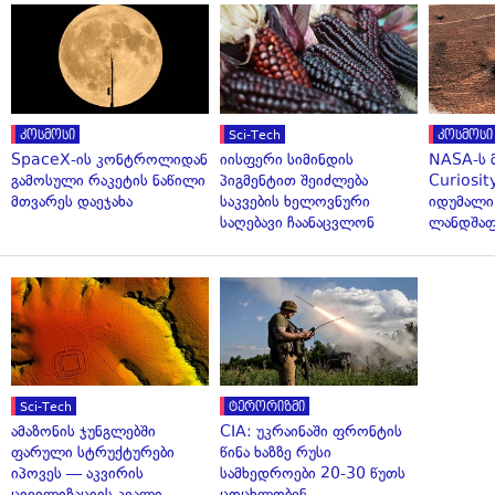
კოსმოსი
Sci-Tech
კოსმოსი
SpaceX-ის კონტროლიდან
იისფერი სიმინდის
NASA-ს 
გამოსული რაკეტის ნაწილი
პიგმენტით შეიძლება
Curiosit
მთვარეს დაეჯახა
საკვების ხელოვნური
იდუმალი
საღებავი ჩაანაცვლონ
ლანდშაფ
Sci-Tech
ტერორიზმი
ამაზონის ჯუნგლებში
CIA: უკრაინაში ფრონტის
ფარული სტრუქტურები
წინა ხაზზე რუსი
იპოვეს — აკვირის
სამხედროები 20-30 წუთს
ცივილიზაციის კვალი
ცოცხლობენ