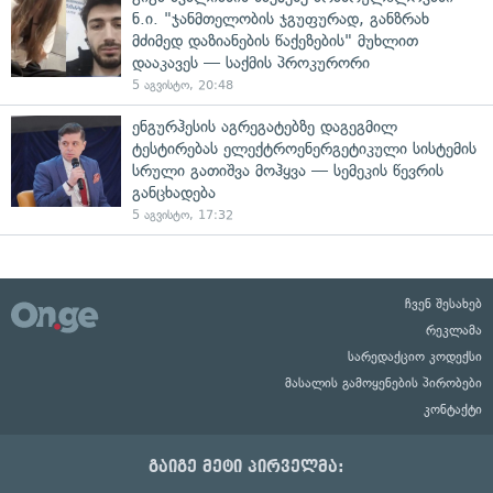
ნ.ი. "ჯანმთელობის ჯგუფურად, განზრახ
მძიმედ დაზიანების წაქეზების" მუხლით
დააკავეს — საქმის პროკურორი
5 აგვისტო, 20:48
ენგურჰესის აგრეგატებზე დაგეგმილ
ტესტირებას ელექტროენერგეტიკული სისტემის
სრული გათიშვა მოჰყვა — სემეკის წევრის
განცხადება
5 აგვისტო, 17:32
ჩვენ შესახებ
რეკლამა
სარედაქციო კოდექსი
მასალის გამოყენების პირობები
კონტაქტი
გაიგე მეტი პირველმა: