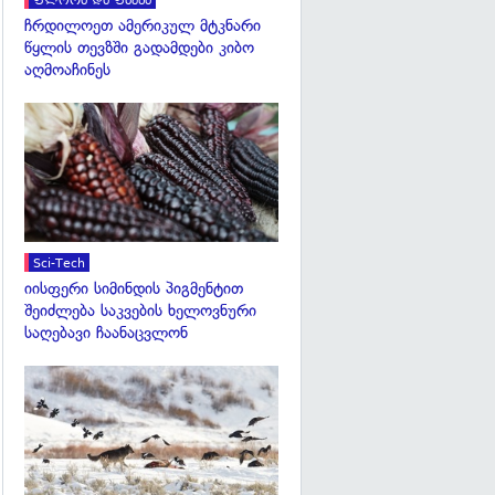
ფლორა და ფაუნა
ჩრდილოეთ ამერიკულ მტკნარი
წყლის თევზში გადამდები კიბო
აღმოაჩინეს
გადახედვა
Sci-Tech
იისფერი სიმინდის პიგმენტით
შეიძლება საკვების ხელოვნური
საღებავი ჩაანაცვლონ
გადახედვა