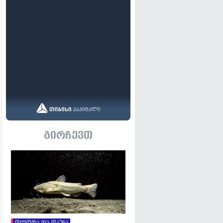
გირჩევთ
გადახედვა