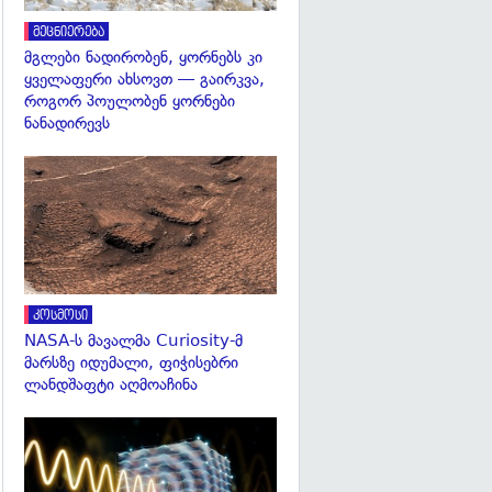
მეცნიერება
მგლები ნადირობენ, ყორნებს კი
ყველაფერი ახსოვთ — გაირკვა,
როგორ პოულობენ ყორნები
ნანადირევს
გადახედვა
კოსმოსი
NASA-ს მავალმა Curiosity-მ
მარსზე იდუმალი, ფიჭისებრი
ლანდშაფტი აღმოაჩინა
გადახედვა