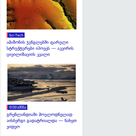
Sci-Tech
ამაზონის ჯუნგლებში ფარული
სტრუქტურები იპოვეს — აკვირის
ცივილიზაციის კვალი
გადახედვა
დედამიწა
გრენლანდიაში მოულოდნელად
აისბერგი გადატრიალდა — ნახეთ
ვიდეო