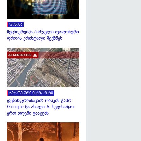
ფიზიკა
მეცნიერებმა პირველი ფოტონური
დროის კრისტალი შექმნეს
გადახედვა
ხელოვნური ინტელექტი
გადახედვა
დეზინფორმაციის რისკის გამო
Google-მა ახალი AI ხელსაწყო
ერთ დღეში გააუქმა
გადახედვა