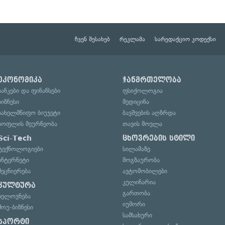
ჩვენ შესახებ
რეკლამა
სარედაქციო კოდექსი
ეკონომიკა
ჯანმრთელობა
ბანკები და ფინანსები
ფსიქოლოგია
ბიზნესი
მედიცინა
სახელმწიფო ბიუჯეტი
ბავშვების აღზრდა
სოფლის მეურნეობა
თავის მოვლა
Sci-Tech
ცხოვრების სტილი
ტექნოლოგიები
სილამაზე
ინტერნეტი
მოგზაურობა
მეცნიერება
ავტომობილები
კულინარია
კულტურა
გართობა
ხელოვნება
იუმორი
შოუ-ბიზნესი
სამსახური
სპორტი