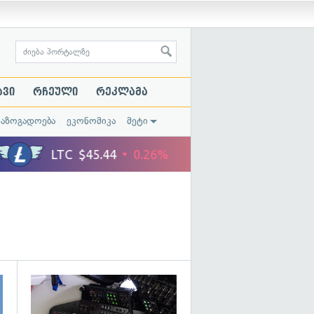
ავი
რჩეული
რეკლამა
საზოგადოება
ეკონომიკა
მეტი
გადახედვა
გადახედვა