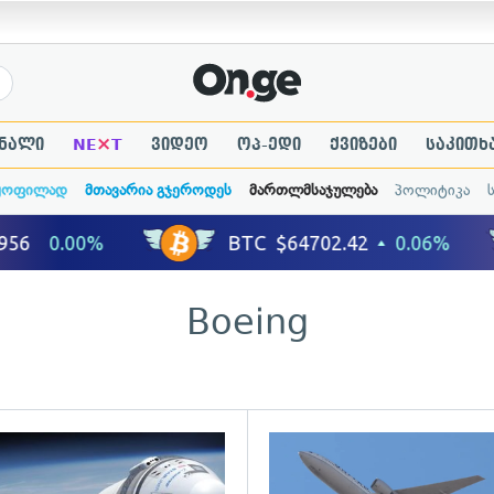
×
ნალი
NE
T
ვიდეო
ოპ-ედი
ქვიზები
საკითხ
ყოფილად
მთავარია გჯეროდეს
მართლმსაჯულება
პოლიტიკა
Boeing
ადახედვა
გადახედვა