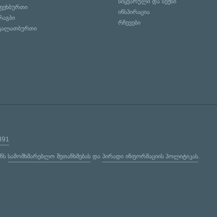
სიყვარული და სექსი
ფეხბურთი
ინსპირაცია
რაგბი
რჩევები
კალათბურთი
891
ენს
სამომხმარებლო შეთანხმებას
და
პირადი ინფორმაციის პოლიტიკას
.