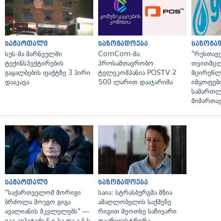
სამართალი
საზოგადოება
საზოგა
სუს-მა მარნეულში
ComCom-მა
"რუსთავ
ტექინსპექტირების
პროსამთავრობო
თვითმც
გაყალბების ფაქტზე 3 პირი
ტელეკომპანია POSTV 2
მცირეწლ
დააკავა
500 ლარით დააჯარიმა
იმყოფებ
სამართლ
მიმართა
სამართალი
საზოგადოება
"საქართველომ მორიგი
საია: სტრასბურგმა მზია
ბრძოლა მოუგო გიგა
ამაღლობელის საქმეზე
ავალიანის მკვლელებს" —
რიგით მეოთხე საჩივარი
ეკა კუპატაძე ნ.ი-სა და ა.ბ-ს
დაარეგისტრირა