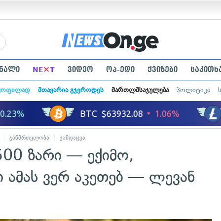
×
ნალი
NE
T
ვიდეო
ოპ-ედი
ქვიზები
საკითხ
ყოფილად
მთავარია გჯეროდეს
მართლმსაჯულება
პოლიტიკა
ჯანმრთელობა
ჯანდაცვა
500 ზარი — ექიმო,
კი ამას ვერ აკეთებ — ლევან