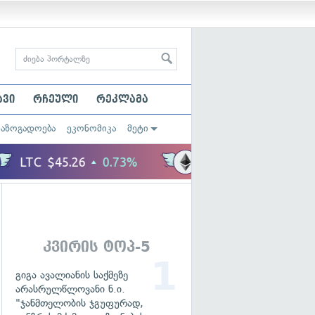
ავი
რჩეული
რეკლამა
საზოგადოება
ეკონომიკა
მეტი
კვირის ტოპ-5
გიგა ავალიანის საქმეზე
არასრულწლოვანი ნ.ი.
"ჯანმთელობის ჯგუფურად,