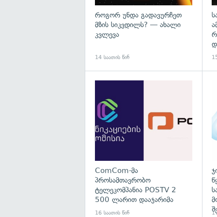
როგორ უნდა გადავურჩეთ
ს
მზის სიკვდილს? — ახალი
ა
კვლევა
რ
დ
14 საათის წინ
15
გა
ComCom-მა
ჯ
პროსამთავრობო
წ
ტელეკომპანია POSTV 2
ს
500 ლარით დააჯარიმა
მ
შ
16 საათის წინ
17