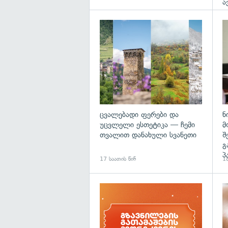
ა
გა
ცვალებადი ფერები და
ნ
უცვლელი ესთეტიკა — ჩემი
მ
თვალით დანახული სვანეთი
შ
გ
პ
17 საათის წინ
18