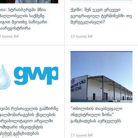
აია: სტრასბურგმა მზია
ქვიზი: შენ უკეთ ერკვევი
მაღლობელის საქმეზე
გეოგრაფიულ ტერმინებში თუ
იგით მეოთხე საჩივარი
მერვეკლასელი?
აარეგისტრირა
 საათის წინ
15 საათის წინ
დახედვა
ივიპი რუსთაველის გამზირზე
"თბილისის თავისუფალი
ყალმომარაგების ქსელების
ინდუსტრიული ზონა"
არეაბილიტაციო არეალში
განცხადებას ავრცელებს
ომხდარი ინციდენტის
ესახებ განცხადებას
 საათის წინ
17 საათის წინ