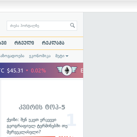
ავი
რჩეული
რეკლამა
საზოგადოება
ეკონომიკა
მეტი
კვირის ტოპ-5
ქვიზი: შენ უკეთ ერკვევი
გეოგრაფიულ ტერმინებში თუ
მერვეკლასელი?