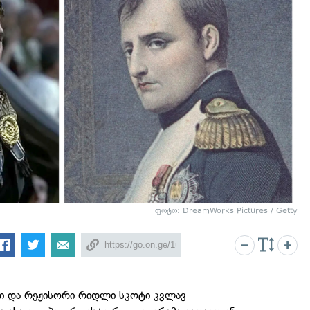
ფოტო: DreamWorks Pictures / Getty
სი და რეჟისორი რიდლი სკოტი კვლავ