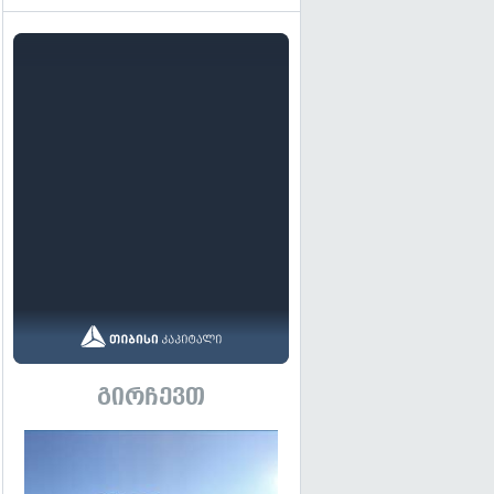
გირჩევთ
გადახედვა