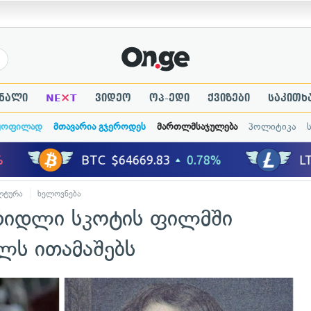
×
ნალი
NE
T
ვიდეო
ოპ-ედი
ქვიზები
საკითხ
ყოფილად
მთავარია გჯეროდეს
მართლმსაჯულება
პოლიტიკა
ლტურა
ხელოვნება
 რიდლი სკოტის ფილმში
ს ითამაშებს