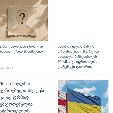
დახედვა
ვიზი: გამოიცანი ცნობილი
საქართველოს ბანკის
დამიანი ერთი მინიშნებით
ორგანიზებით, მცირე და
საშუალო ბიზნესისთვის
შრომის უსაფრთხოების
ვორკშოპი გაიმართა
საათის წინ
7 საათის წინ
შშ-ის საელჩო:
დახედვა
ეერთებული შტატები
კვლავ ღრმად
შეშფოთებულია
საქართველოს