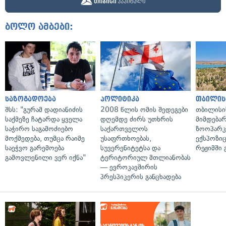
ბოლო ამბები:
საზოგადოება
პოლიტიკა
თბილის
შსს: "გურამ დადიანიძის
2008 წლის ომის შედეგები
თბილისი
საქმეზე ჩატარდა ყველა
დღემდე ძირს უთხრის
მიმდება
საჭირო საგამოძიებო
საქართველოს
ზოოპარკი
მოქმედება, თუმცა რაიმე
უსაფრთხოებას,
ექსპოზიც
საეჭვო გარემოება
სუვერენიტეტსა და
რეჟიმში 
გამოვლენილი ვერ იქნა"
ტერიტორიულ მთლიანობას
— ევროკავშირის
პრესპიკერის განცხადება