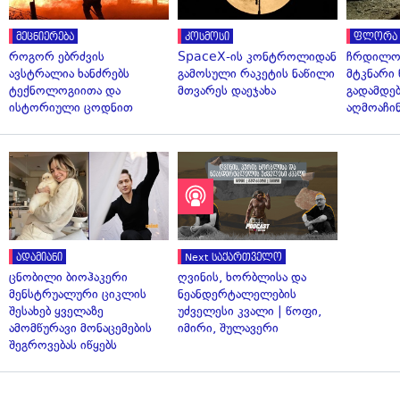
მეცნიერება
კოსმოსი
ფლორა 
როგორ ებრძვის
SpaceX-ის კონტროლიდან
ჩრდილო
ავსტრალია ხანძრებს
გამოსული რაკეტის ნაწილი
მტკნარი 
ტექნოლოგიითა და
მთვარეს დაეჯახა
გადამდებ
ისტორიული ცოდნით
აღმოაჩი
ადამიანი
Next საქართველო
ცნობილი ბიოჰაკერი
ღვინის, ხორბლისა და
მენსტრუალური ციკლის
ნეანდერტალელების
შესახებ ყველაზე
უძველესი კვალი | წოფი,
ამომწურავი მონაცემების
იმირი, შულავერი
შეგროვებას იწყებს