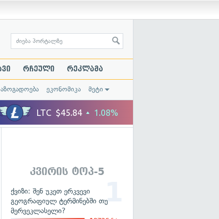
ავი
რჩეული
რეკლამა
საზოგადოება
ეკონომიკა
მეტი
კვირის ტოპ-5
ქვიზი: შენ უკეთ ერკვევი
გეოგრაფიულ ტერმინებში თუ
მერვეკლასელი?