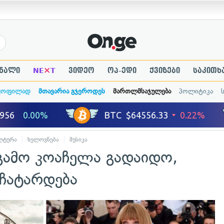
×
ნალი
NE
T
ვიდეო
ოპ-ედი
ქვიზები
საკითხ
ყოფილად
მთავარია გჯეროდეს
მართლმსაჯულება
პოლიტიკა
ლტურა
ხელოვნება
მუსიკა
გამო კოაჩელა გადაიდო,
 ჩატარდება