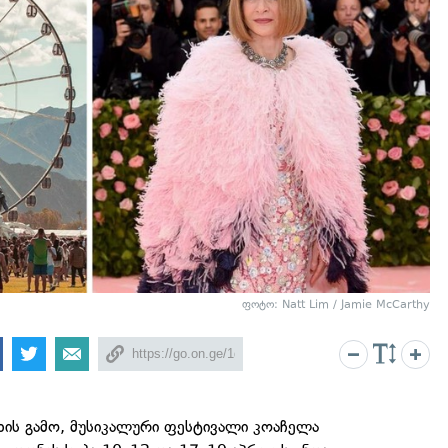
ფოტო: Natt Lim / Jamie McCarthy
ის გამო, მუსიკალური ფესტივალი კოაჩელა