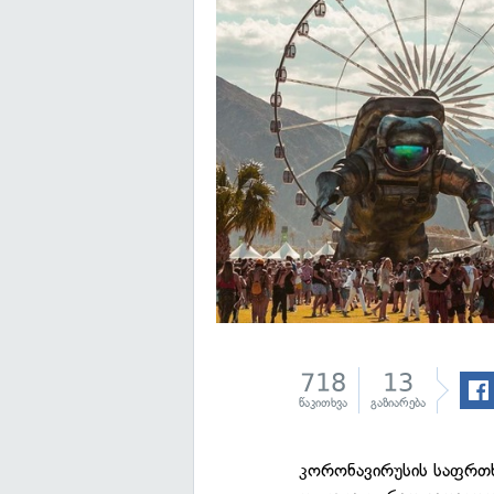
718
13
წაკითხვა
გაზიარება
კორონავირუსის საფრთხ