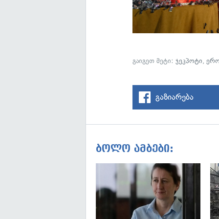
გაიგეთ მეტი:
ჯეკპოტი
,
ერო
გაზიარება
ბოლო ამბები: