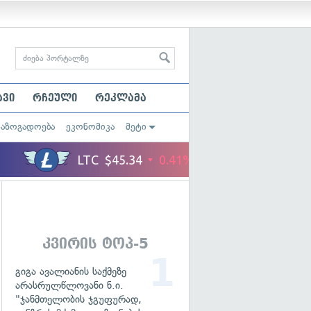
ავი
რჩეული
რეკლამა
საზოგადოება
ეკონომიკა
მეტი
კვირის ტოპ-5
გიგა ავალიანის საქმეზე
არასრულწლოვანი ნ.ი.
"ჯანმთელობის ჯგუფურად,