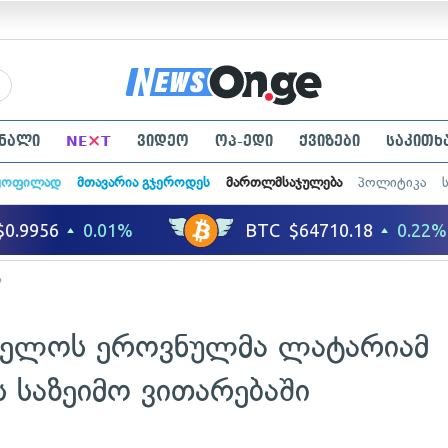
×
ნალი
NE
T
ვიდეო
ოპ-ედი
ქვიზები
საკითხ
ყოფილად
მთავარია გჯეროდეს
მართლმსაჯულება
პოლიტიკა
ა
ველოს ეროვნულმა ლატარიამ
ს საზეიმო ვითარებაში