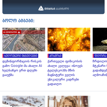
ბოლო ამბები:
ხელოვნური ინტელექტი
კოსმოსი
ფლორა 
დეზინფორმაციის რისკის
ქართველი ფიზიკოსის
ჩრდილო
გამო Google-მა ახალი AI
ახალი კვლევა: ინოუეს
მტკნარი 
ხელსაწყო ერთ დღეში
ტელესკოპმა მზის
გადამდებ
გააუქმა
მაგნიტური ველის
აღმოაჩი
უნიკალური კადრები
გადაიღო