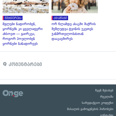
მეცნიერება
ადამიანი
მგლები ნადირობენ,
ორ წლამდე ასაკში შაქრის
ყორნებს კი ყველაფერი
შეზღუდვა ტვინის უკეთეს
ახსოვთ — გაირკვა,
ჯანმრთელობასთან
როგორ პოულობენ
დააკავშირეს
ყორნები ნანადირევს
კომენტარები
ჩვენ შესახებ
რეკლამა
სარედაქციო კოდექსი
მასალის გამოყენების პირობები
კონტაქტი