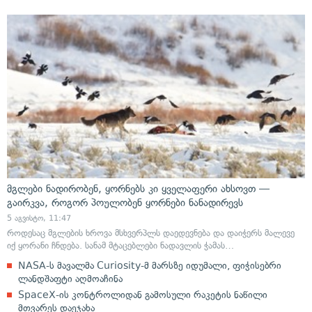
მგლები ნადირობენ, ყორნებს კი ყველაფერი ახსოვთ —
გაირკვა, როგორ პოულობენ ყორნები ნანადირევს
5 აგვისტო, 11:47
როდესაც მგლების ხროვა მსხვერპლს დაედევნება და დაიჭერს მალევე
იქ ყორანი ჩნდება. სანამ მტაცებლები ნადავლის ჭამას…
NASA-ს მავალმა Curiosity-მ მარსზე იდუმალი, ფიჭისებრი
ლანდშაფტი აღმოაჩინა
SpaceX-ის კონტროლიდან გამოსული რაკეტის ნაწილი
მთვარეს დაეჯახა