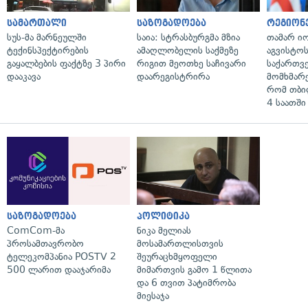
სამართალი
საზოგადოება
რეგიონ
სუს-მა მარნეულში
საია: სტრასბურგმა მზია
თამარ ი
ტექინსპექტირების
ამაღლობელის საქმეზე
აგვისტო
გაყალბების ფაქტზე 3 პირი
რიგით მეოთხე საჩივარი
საქართვ
დააკავა
დაარეგისტრირა
მომხმარ
რომ თბი
4 საათში
საზოგადოება
პოლიტიკა
ComCom-მა
ნიკა მელიას
პროსამთავრობო
მოსამართლისთვის
ტელეკომპანია POSTV 2
შეურაცხმყოფელი
500 ლარით დააჯარიმა
მიმართვის გამო 1 წლითა
და 6 თვით პატიმრობა
მიესაჯა