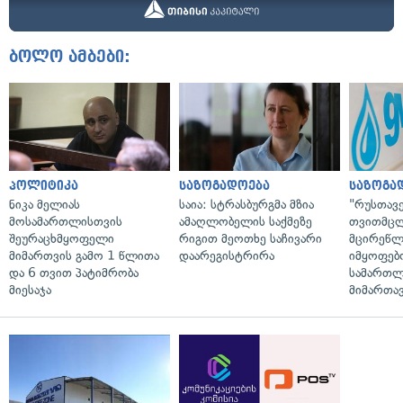
ბოლო ამბები:
პოლიტიკა
საზოგადოება
საზოგა
ნიკა მელიას
საია: სტრასბურგმა მზია
"რუსთავ
მოსამართლისთვის
ამაღლობელის საქმეზე
თვითმც
შეურაცხმყოფელი
რიგით მეოთხე საჩივარი
მცირეწლ
მიმართვის გამო 1 წლითა
დაარეგისტრირა
იმყოფებ
და 6 თვით პატიმრობა
სამართლ
მიესაჯა
მიმართა