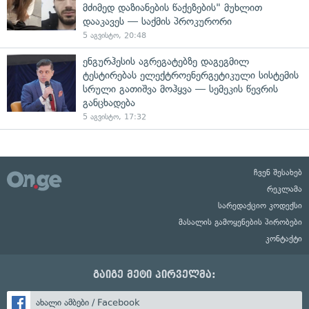
მძიმედ დაზიანების წაქეზების" მუხლით
დააკავეს — საქმის პროკურორი
5 აგვისტო, 20:48
ენგურჰესის აგრეგატებზე დაგეგმილ
ტესტირებას ელექტროენერგეტიკული სისტემის
სრული გათიშვა მოჰყვა — სემეკის წევრის
განცხადება
5 აგვისტო, 17:32
ჩვენ შესახებ
რეკლამა
სარედაქციო კოდექსი
მასალის გამოყენების პირობები
კონტაქტი
გაიგე მეტი პირველმა:
ახალი ამბები / Facebook