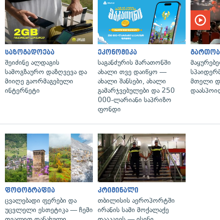
საზოგადოება
ეკონომიკა
გართობ
შეიძინე ალდაგის
საგანძურის მარათონში
მაყურებ
სამოგზაურო დაზღვევა და
ახალი თვე დაიწყო —
სპაიდერმ
მიიღე გაორმაგებული
ახალი შანსები, ახალი
მთელი დ
ინტერნეტი
გამარჯვებულები და 250
დაასპოი
000-ლარიანი საპრიზო
ფონდი
ფოტოგრაფია
კრიმინალი
ცვალებადი ფერები და
თბილისის აეროპორტში
უცვლელი ესთეტიკა — ჩემი
ირანის სამი მოქალაქე
თვალით დანახული
დააკავეს — ისინი