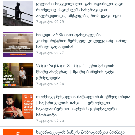
ცელიანი სიკვდილივით გამოწყობილი კაცი,
რომელიც პაციენტებს სახურავიდან
აშტერდებოდა, ამტკიცებს, რომ ყვავი იყო
7 აგვისტო, 09:29
მიიღეთ 25%-იანი ფასდაკლება
კომფორტერში შერჩეულ კოლექციაზე ნაწილ-
ნაწილ გადახდისას
7 აგვისტო, 09:27
Wine Square X Lunatic ერთმანეთის
მხარდასაჭერად | მცირე ბიზნესის ჯაჭვი
გრძელდება
7 აგვისტო, 08:16
თორნიკე შენგელია ბარსელონას ემშვიდობება
| საქართველოს ბანკი — ეროვნული
საკალათბურთო ნაკრების გენერალური
სპონსორი
7 აგვისტო, 07:20
საქართველოს ბანკის მობილბანკის მორიგი