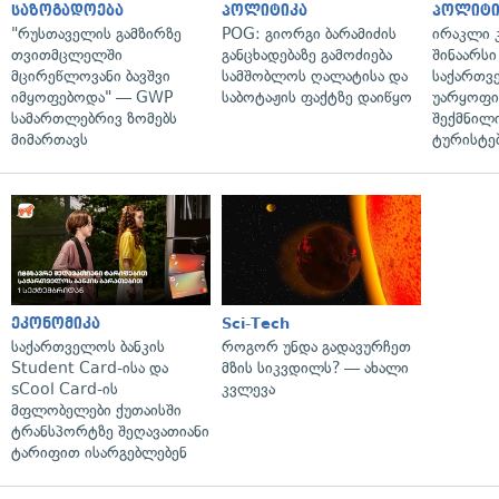
საზოგადოება
პოლიტიკა
პოლიტი
"რუსთაველის გამზირზე
POG: გიორგი ბარამიძის
ირაკლი კ
თვითმცლელში
განცხადებაზე გამოძიება
შინაარსი
მცირეწლოვანი ბავშვი
სამშობლოს ღალატისა და
საქართვ
იმყოფებოდა" — GWP
საბოტაჟის ფაქტზე დაიწყო
უარყოფი
სამართლებრივ ზომებს
შექმნილ
მიმართავს
ტურისტე
ეკონომიკა
Sci-Tech
საქართველოს ბანკის
როგორ უნდა გადავურჩეთ
Student Card-ისა და
მზის სიკვდილს? — ახალი
sCool Card-ის
კვლევა
მფლობელები ქუთაისში
ტრანსპორტზე შეღავათიანი
ტარიფით ისარგებლებენ