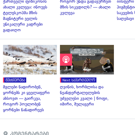
ქართველი ფიზიკოსის
როგორ უნდა გადავურჩეთ
იისფერი
ახალი კვლევა: ინოუეს
მზის სიკვდილს? — ახალი
პიგმენტი
ტელესკოპმა მზის
კვლევა
საკვები
მაგნიტური ველის
საღებავი
უნიკალური კადრები
გადაიღო
მეცნიერება
Next საქართველო
მგლები ნადირობენ,
ღვინის, ხორბლისა და
ყორნებს კი ყველაფერი
ნეანდერტალელების
ახსოვთ — გაირკვა,
უძველესი კვალი | წოფი,
როგორ პოულობენ
იმირი, შულავერი
ყორნები ნანადირევს
კომენტარები