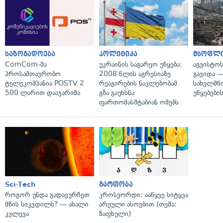
საზოგადოება
პოლიტიკა
მსოფლ
ComCom-მა
უკრაინის საგარეო უწყება:
აგვისტო
პროსამთავრობო
2008 წლის აგრესიაზე
გავიდა 
ტელეკომპანია POSTV 2
რეაგირების ნაკლებობამ
სახელმწ
500 ლარით დააჯარიმა
გზა გაუხსნა
უწყებები
ფართომასშტაბიან ომებს
Sci-Tech
გართობა
როგორ უნდა გადავურჩეთ
კროსვორდი: ააწყვე სიტყვა
მზის სიკვდილს? — ახალი
არეული ასოებით (თემა:
კვლევა
ზაფხული)