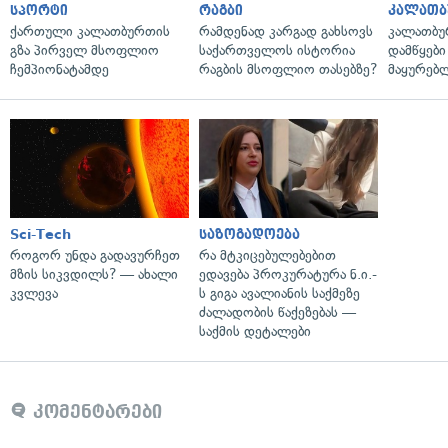
სპორტი
რაგბი
კალათბ
ქართული კალათბურთის
რამდენად კარგად გახსოვს
კალათბუ
გზა პირველ მსოფლიო
საქართველოს ისტორია
დამწყები
ჩემპიონატამდე
რაგბის მსოფლიო თასებზე?
მაყურებ
Sci-Tech
საზოგადოება
როგორ უნდა გადავურჩეთ
რა მტკიცებულებებით
მზის სიკვდილს? — ახალი
ედავება პროკურატურა ნ.ი.-
კვლევა
ს გიგა ავალიანის საქმეზე
ძალადობის წაქეზებას —
საქმის დეტალები
კომენტარები