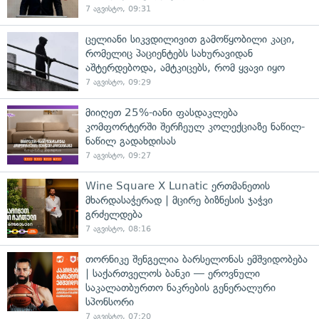
7 აგვისტო, 09:31
ცელიანი სიკვდილივით გამოწყობილი კაცი,
რომელიც პაციენტებს სახურავიდან
აშტერდებოდა, ამტკიცებს, რომ ყვავი იყო
7 აგვისტო, 09:29
მიიღეთ 25%-იანი ფასდაკლება
კომფორტერში შერჩეულ კოლექციაზე ნაწილ-
ნაწილ გადახდისას
7 აგვისტო, 09:27
Wine Square X Lunatic ერთმანეთის
მხარდასაჭერად | მცირე ბიზნესის ჯაჭვი
გრძელდება
7 აგვისტო, 08:16
თორნიკე შენგელია ბარსელონას ემშვიდობება
| საქართველოს ბანკი — ეროვნული
საკალათბურთო ნაკრების გენერალური
სპონსორი
7 აგვისტო, 07:20