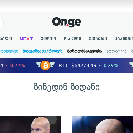
×
ნალი
NE
T
ვიდეო
ოპ-ედი
ქვიზები
საკითხ
ყოფილად
მთავარია გჯეროდეს
მართლმსაჯულება
პოლიტიკა
ზინედინ ზიდანი
ადახედვა