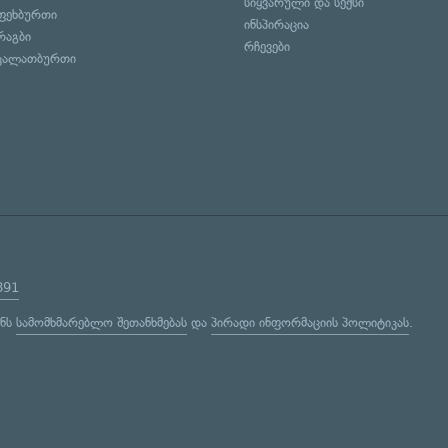
სიყვარული და სექსი
ფეხბურთი
ინსპირაცია
რაგბი
რჩევები
კალათბურთი
891
ენს
სამომხმარებლო შეთანხმებას
და
პირადი ინფორმაციის პოლიტიკას
.