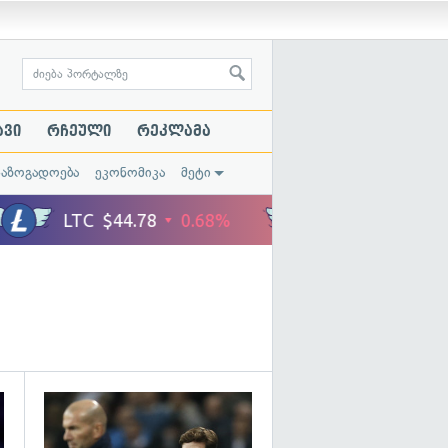
ავი
რჩეული
რეკლამა
საზოგადოება
ეკონომიკა
მეტი
გადახედვა
გადახედვა