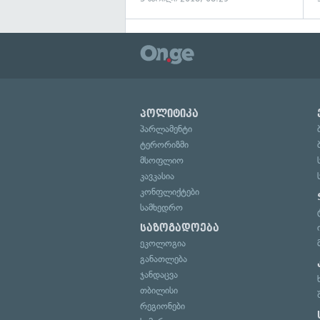
პოლიტიკა
პარლამენტი
ტერორიზმი
მსოფლიო
კავკასია
კონფლიქტები
სამხედრო
საზოგადოება
ეკოლოგია
განათლება
ჯანდაცვა
თბილისი
რეგიონები