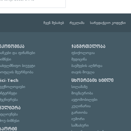
ჩვენ შესახებ
რეკლამა
სარედაქციო კოდექსი
ეკონომიკა
ჯანმრთელობა
ბანკები და ფინანსები
ფსიქოლოგია
ბიზნესი
მედიცინა
სახელმწიფო ბიუჯეტი
ბავშვების აღზრდა
სოფლის მეურნეობა
თავის მოვლა
Sci-Tech
ცხოვრების სტილი
ტექნოლოგიები
სილამაზე
ინტერნეტი
მოგზაურობა
მეცნიერება
ავტომობილები
კულინარია
კულტურა
გართობა
ხელოვნება
იუმორი
შოუ-ბიზნესი
სამსახური
სპორტი