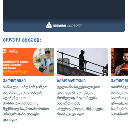
ბოლო ამბები:
ეკონომიკა
საზოგადოება
ეკონომ
ისწავლე საზღვარგარეთ
ცელიანი სიკვდილივით
თორნიკე
საქართველოს ბანკის
გამოწყობილი კაცი,
ბარსელონ
სტიპენდიით —
რომელიც პაციენტებს
საქართვ
მოსწავლეებისთვის
სახურავიდან
ეროვნულ
შექმნილ საერთაშორისო
აშტერდებოდა, ამტკიცებს,
ნაკრები
პროგრამაზე მიღება
რომ ყვავი იყო
სპონსორ
დაიწყო