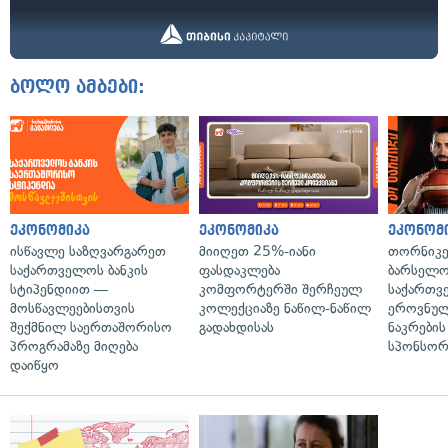
ბოლო ამბები:
ეკონომიკა
ეკონომიკა
ეკონომ
ისწავლე საზღვარგარეთ
მიიღეთ 25%-იანი
თორნიკე
საქართველოს ბანკის
ფასდაკლება
ბარსელონ
სტიპენდიით —
კომფორტერში შერჩეულ
საქართვ
მოსწავლეებისთვის
კოლექციაზე ნაწილ-ნაწილ
ეროვნულ
შექმნილ საერთაშორისო
გადახდისას
ნაკრები
პროგრამაზე მიღება
სპონსორ
დაიწყო