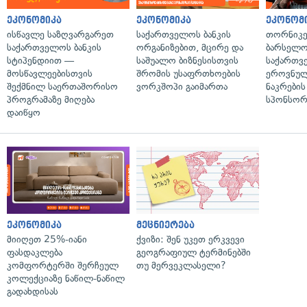
ეკონომიკა
ეკონომიკა
ეკონომ
ისწავლე საზღვარგარეთ
საქართველოს ბანკის
თორნიკე
საქართველოს ბანკის
ორგანიზებით, მცირე და
ბარსელონ
სტიპენდიით —
საშუალო ბიზნესისთვის
საქართვ
მოსწავლეებისთვის
შრომის უსაფრთხოების
ეროვნულ
შექმნილ საერთაშორისო
ვორკშოპი გაიმართა
ნაკრები
პროგრამაზე მიღება
სპონსორ
დაიწყო
ეკონომიკა
მეცნიერება
მიიღეთ 25%-იანი
ქვიზი: შენ უკეთ ერკვევი
ფასდაკლება
გეოგრაფიულ ტერმინებში
კომფორტერში შერჩეულ
თუ მერვეკლასელი?
კოლექციაზე ნაწილ-ნაწილ
გადახდისას