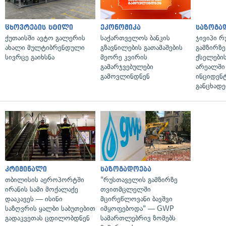
ცხოვრების სტილი
ეკონომიკა
საზოგა
ქუთაისში ავტო გალერის
საქართველოს ბანკის
ჯივიპი 
ახალი მულტიბრენდული
გზავნილების გათამაშების
გამზირზე
სივრცე გაიხსნა
მეორე კვირის
ქსელები
გამარჯვებულები
არეალში
გამოვლინდნენ
ინციდენტ
განცხადე
კრიმინალი
საზოგადოება
თბილისის აეროპორტში
"რუსთაველის გამზირზე
ირანის სამი მოქალაქე
თვითმცლელში
დააკავეს — ისინი
მცირეწლოვანი ბავშვი
საზღვრის ყალბი საბუთებით
იმყოფებოდა" — GWP
გადაკვეთას ცდილობდნენ
სამართლებრივ ზომებს