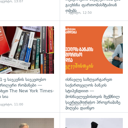
 აგვისტო, 13:07
გაუხსნა ფართომასშტაბიან
ომებს
7 აგვისტო, 12:50
დახედვა
გადახედვა
1-ე საუკუნის საუკეთესო
ისწავლე საზღვარგარეთ
რილერი რომანები —
საქართველოს ბანკის
ახეთ The New York Times-
სტიპენდიით —
ს სია
მოსწავლეებისთვის შექმნილ
საერთაშორისო პროგრამაზე
 აგვისტო, 11:00
7 აგვისტო, 10:57
მიღება დაიწყო
დახედვა
გადახედვა