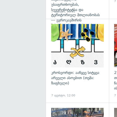
7
უსაფრთხოებას,
სუვერენიტეტსა და
7 აგვისტო, 13:35
ტერიტორიულ მთლიანობას
— ევროკავშირის
პრესპიკერის განცხადება
გა
კროსვორდი: ააწყვე სიტყვა
2
არეული ასოებით (თემა:
თ
ზაფხული)
ნ
ი
7 აგვისტო, 12:00
7
გა