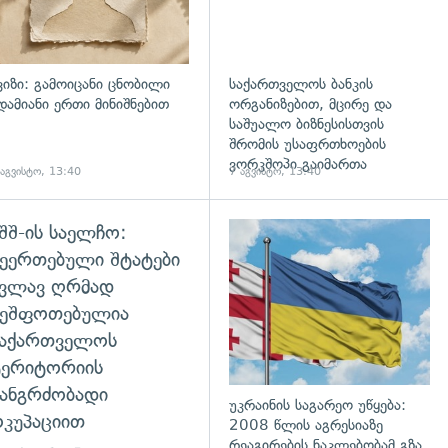
ვიზი: გამოიცანი ცნობილი
საქართველოს ბანკის
დამიანი ერთი მინიშნებით
ორგანიზებით, მცირე და
საშუალო ბიზნესისთვის
შრომის უსაფრთხოების
ვორკშოპი გაიმართა
 აგვისტო, 13:40
7 აგვისტო, 13:40
შშ-ის საელჩო:
დახედვა
ეერთებული შტატები
კვლავ ღრმად
შეშფოთებულია
საქართველოს
ტერიტორიის
ანგრძობადი
უკრაინის საგარეო უწყება:
კუპაციით
2008 წლის აგრესიაზე
რეაგირების ნაკლებობამ გზა