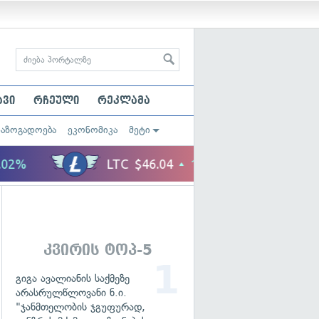
ავი
რჩეული
რეკლამა
საზოგადოება
ეკონომიკა
მეტი
კვირის ტოპ-5
გიგა ავალიანის საქმეზე
არასრულწლოვანი ნ.ი.
"ჯანმთელობის ჯგუფურად,