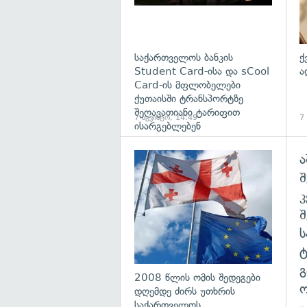
საქართველოს ბანკის
ქ
Student Card-ისა და sCool
ა
Card-ის მფლობელები
ქუთაისში ტრანსპორტზე
შეღავათიანი ტარიფით
7 აგვისტო, 14:49
7
ისარგებლებენ
ა
გა
შ
გ
2008 წლის ომის შედეგები
ო
დღემდე ძირს უთხრის
საქართველოს