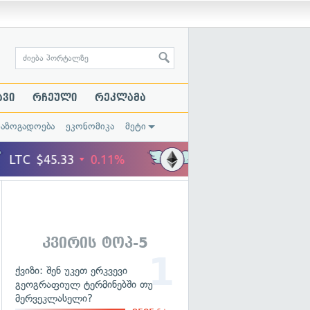
ავი
რჩეული
რეკლამა
საზოგადოება
ეკონომიკა
მეტი
კვირის ტოპ-5
ქვიზი: შენ უკეთ ერკვევი
გეოგრაფიულ ტერმინებში თუ
მერვეკლასელი?