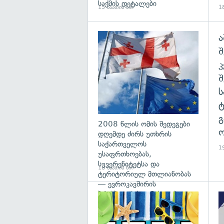
საქმის დეტალები
15 საათის წინ
18
ა
გა
შ
გ
2008 წლის ომის შედეგები
ო
დღემდე ძირს უთხრის
საქართველოს
19
უსაფრთხოებას,
სუვერენიტეტსა და
18 საათის წინ
ტერიტორიულ მთლიანობას
— ევროკავშირის
პრესპიკერის განცხადება
გა