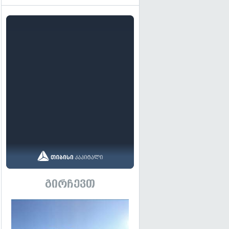
გირჩევთ
გადახედვა