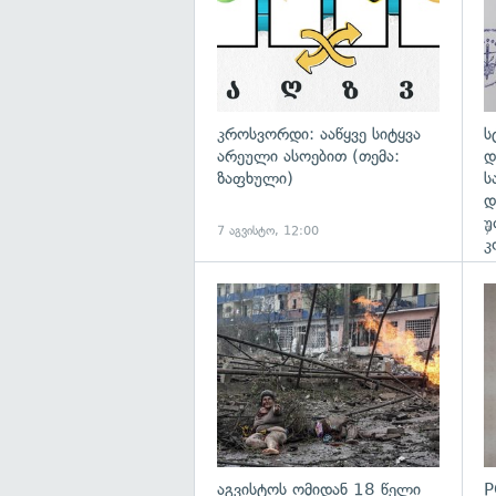
კროსვორდი: ააწყვე სიტყვა
ს
არეული ასოებით (თემა:
დ
ზაფხული)
ს
დ
უ
7 აგვისტო, 12:00
7
კ
გა
აგვისტოს ომიდან 18 წელი
P