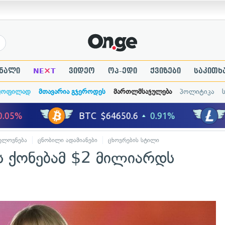
×
ნალი
NE
T
ვიდეო
ოპ-ედი
ქვიზები
საკითხ
ყოფილად
მთავარია გჯეროდეს
მართლმსაჯულება
პოლიტიკა
ელოვნება
ცნობილი ადამიანები
ცხოვრების სტილი
 ქონებამ $2 მილიარდს