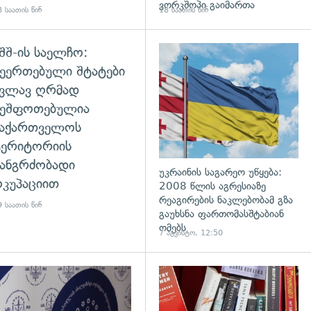
ვორკშოპი გაიმართა
 საათის წინ
18 საათის წინ
შშ-ის საელჩო:
დახედვა
ეერთებული შტატები
კვლავ ღრმად
შეშფოთებულია
საქართველოს
ტერიტორიის
ანგრძობადი
უკრაინის საგარეო უწყება:
კუპაციით
2008 წლის აგრესიაზე
რეაგირების ნაკლებობამ გზა
 საათის წინ
გაუხსნა ფართომასშტაბიან
ომებს
7 აგვისტო, 12:50
დახედვა
გადახედვა