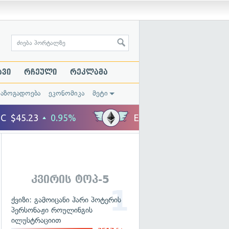
ავი
რჩეული
რეკლამა
საზოგადოება
ეკონომიკა
მეტი
კვირის ტოპ-5
ქვიზი: გამოიცანი ჰარი პოტერის
პერსონაჟი როულინგის
ილუსტრაციით