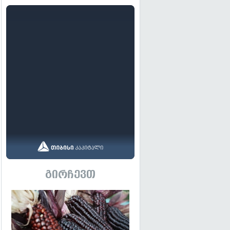
გირჩევთ
გადახედვა