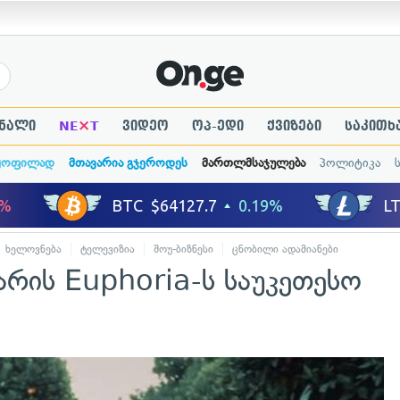
×
ნალი
NE
T
ვიდეო
ოპ-ედი
ქვიზები
საკითხ
ყოფილად
მთავარია გჯეროდეს
მართლმსაჯულება
პოლიტიკა
ხელოვნება
ტელევიზია
შოუ-ბიზნესი
ცნობილი ადამიანები
 არის Euphoria-ს საუკეთესო