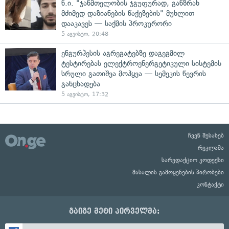
ნ.ი. "ჯანმთელობის ჯგუფურად, განზრახ
მძიმედ დაზიანების წაქეზების" მუხლით
დააკავეს — საქმის პროკურორი
5 აგვისტო, 20:48
ენგურჰესის აგრეგატებზე დაგეგმილ
ტესტირებას ელექტროენერგეტიკული სისტემის
სრული გათიშვა მოჰყვა — სემეკის წევრის
განცხადება
5 აგვისტო, 17:32
ჩვენ შესახებ
რეკლამა
სარედაქციო კოდექსი
მასალის გამოყენების პირობები
კონტაქტი
გაიგე მეტი პირველმა: