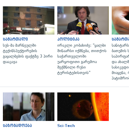
სამართალი
პოლიტიკა
სამართ
სუს-მა მარნეულში
ირაკლი კობახიძე: "ყალბი
სანიტარ
ტექინსპექტირების
შინაარსი იქმნება, თითქოს
ბათუმის
გაყალბების ფაქტზე 3 პირი
საქართველოში
საპირფა
დააკავა
უარყოფითი გარემოა
და ახალ
შექმნილი რუსი
სასიკვდი
ტურისტებისთვის"
მიაყენა,
პატიმრობ
საზოგადოება
Sci-Tech