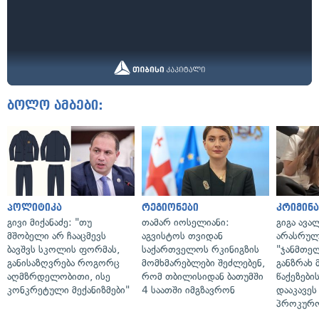
ბოლო ამბები:
პოლიტიკა
რეგიონები
კრიმინ
გივი მიქანაძე: "თუ
თამარ იოსელიანი:
გიგა ავა
მშობელი არ ჩააცმევს
აგვისტოს თვიდან
არასრულ
ბავშვს სკოლის ფორმას,
საქართველოს რკინიგზის
"ჯანმთე
განისაზღვრება როგორც
მომხმარებლები შეძლებენ,
განზრახ 
აღმზრდელობითი, ისე
რომ თბილისიდან ბათუმში
წაქეზები
კონკრეტული მექანიზმები"
4 საათში იმგზავრონ
დააკავეს
პროკურ