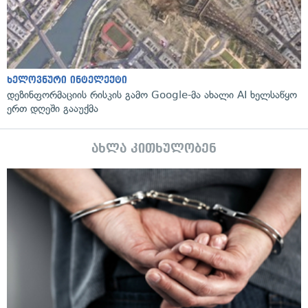
ხელოვნური ინტელექტი
დეზინფორმაციის რისკის გამო Google-მა ახალი AI ხელსაწყო
ერთ დღეში გააუქმა
ახლა კითხულობენ