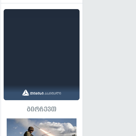
გირჩევთ
გადახედვა