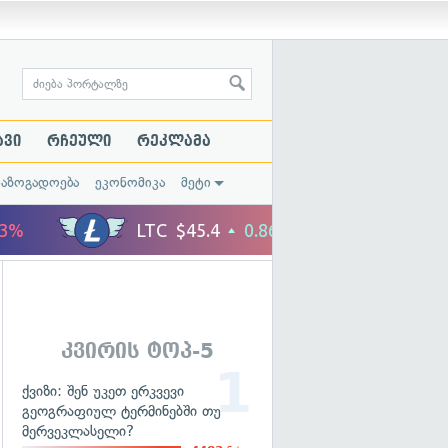
ავი
რჩეული
რეკლამა
საზოგადოება
ეკონომიკა
მეტი
კვირის ტოპ-5
ქვიზი: შენ უკეთ ერკვევი
გეოგრაფიულ ტერმინებში თუ
მერვეკლასელი?