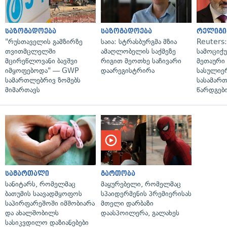
საზოგადოება
საზოგადოება
რელიგი
"რუსთაველის გამზირზე
საია: სტრასბურგმა მზია
Reuters
თვითმცლელში
ამაღლობელის საქმეზე
სამოციქ
მცირეწლოვანი ბავშვი
რიგით მეოთხე საჩივარი
მეთაური 
იმყოფებოდა" — GWP
დაარეგისტრირა
სასულიე
სამართლებრივ ზომებს
სასამარ
მიმართავს
წარდგები
სამართალი
გართობა
სანიტარს, რომელმაც
მაყურებელი, რომელმაც
ბათუმის საავადმყოფოს
სპაიდერმენის პრემიერისას
საპირფარეშოში იმშობიარა
მთელი დარბაზი
და ახალშობილს
დაასპოილერა, გალახეს
სასიკვდილო დაზიანებები