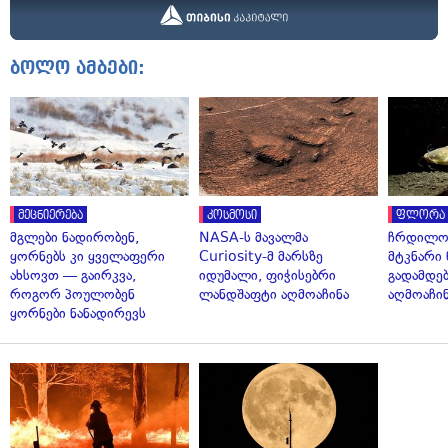
ბოლო ამბები:
მეცნიერება
კოსმოსი
ფლორა 
მგლები ნადირობენ,
NASA-ს მავალმა
ჩრდილო
ყორნებს კი ყველაფერი
Curiosity-მ მარსზე
მტკნარი 
ახსოვთ — გაირკვა,
იდუმალი, ფიჭისებრი
გადამდებ
როგორ პოულობენ
ლანდშაფტი აღმოაჩინა
აღმოაჩი
ყორნები ნანადირევს