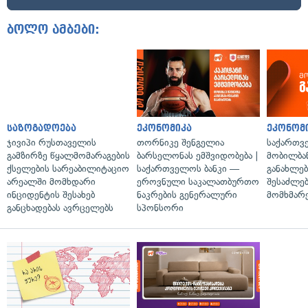
ბოლო ამბები:
საზოგადოება
ეკონომიკა
ეკონომ
ჯივიპი რუსთაველის
თორნიკე შენგელია
საქართვ
გამზირზე წყალმომარაგების
ბარსელონას ემშვიდობება |
მობილბა
ქსელების სარეაბილიტაციო
საქართველოს ბანკი —
განახლე
არეალში მომხდარი
ეროვნული საკალათბურთო
შესაძლე
ინციდენტის შესახებ
ნაკრების გენერალური
მომხმარ
განცხადებას ავრცელებს
სპონსორი