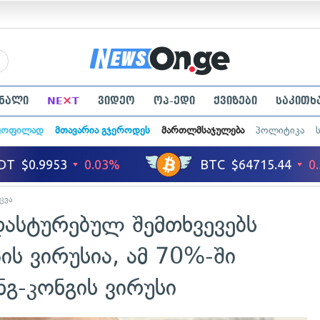
×
ნალი
NE
T
ვიდეო
ოპ-ედი
ქვიზები
საკითხ
ყოფილად
მთავარია გჯეროდეს
მართლმსაჯულება
პოლიტიკა
ცვა
ადასტურებულ შემთხვევებს
ს ვირუსია, ამ 70%-ში
ონგ-კონგის ვირუსი