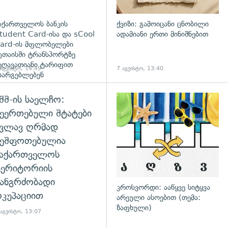
აქართველოს ბანკის
ქვიზი: გამოიცანი ცნობილი
tudent Card-ისა და sCool
ადამიანი ერთი მინიშნებით
ard-ის მფლობელები
უთაისში ტრანსპორტზე
ეღავათიანი ტარიფით
 აგვისტო, 14:49
7 აგვისტო, 13:40
სარგებლებენ
შშ-ის საელჩო:
ეერთებული შტატები
კვლავ ღრმად
შეშფოთებულია
საქართველოს
ტერიტორიის
ანგრძობადი
კროსვორდი: ააწყვე სიტყვა
კუპაციით
არეული ასოებით (თემა:
ზაფხული)
 აგვისტო, 13:07