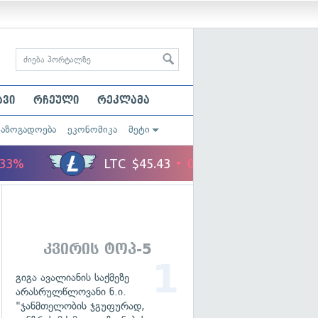
ავი
რჩეული
რეკლამა
საზოგადოება
ეკონომიკა
მეტი
კვირის ტოპ-5
გიგა ავალიანის საქმეზე
არასრულწლოვანი ნ.ი.
"ჯანმთელობის ჯგუფურად,