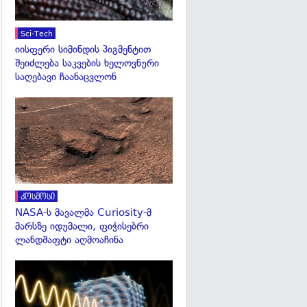
Sci-Tech
იისფერი სიმინდის პიგმენტით
შეიძლება საკვების ხელოვნური
საღებავი ჩაანაცვლონ
გადახედვა
კოსმოსი
NASA-ს მავალმა Curiosity-მ
მარსზე იდუმალი, ფიჭისებრი
ლანდშაფტი აღმოაჩინა
გადახედვა