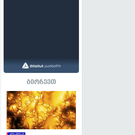
გირჩევთ
გადახედვა