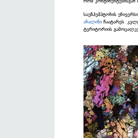
რომ კონტინენტებისგან
საუზჰემპტონის უნივერს
ანალიზი
ჩაატარეს. კვლე
ტერიტორიის გამოცალკე