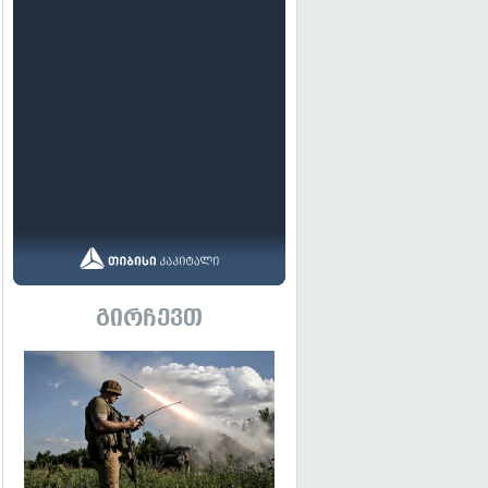
გირჩევთ
გადახედვა