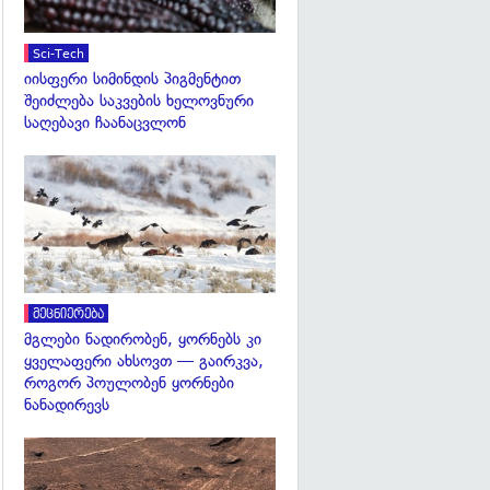
Sci-Tech
იისფერი სიმინდის პიგმენტით
შეიძლება საკვების ხელოვნური
საღებავი ჩაანაცვლონ
გადახედვა
მეცნიერება
მგლები ნადირობენ, ყორნებს კი
ყველაფერი ახსოვთ — გაირკვა,
როგორ პოულობენ ყორნები
ნანადირევს
გადახედვა