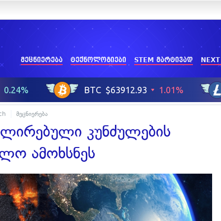
მეცნიერება
ტექნოლოგიები
STEM მარტივად
NEXT
ch
მეცნიერება
ოლირებული კუნძულების
მლო ამოხსნეს