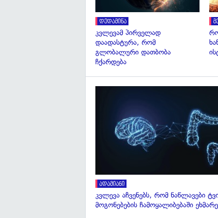
დედამიწა
მ
კვლევამ პირველად
რო
დაადასტურა, რომ
ხა
გლობალური დათბობა
ის
ჩქარდება
ადამიანი
კვლევა აჩვენებს, რომ ნაწლავები ტვ
მოგონებების ჩამოყალიბებაში ეხმარე