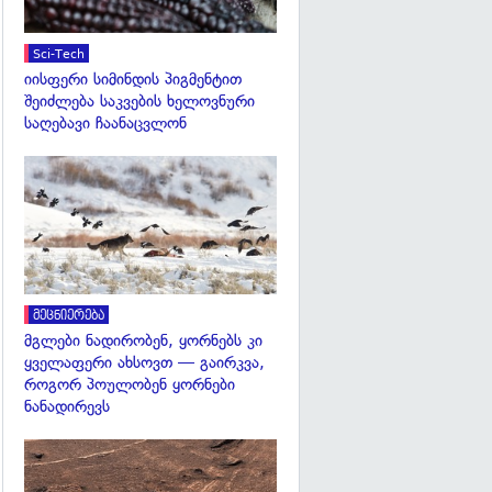
Sci-Tech
იისფერი სიმინდის პიგმენტით
შეიძლება საკვების ხელოვნური
საღებავი ჩაანაცვლონ
გადახედვა
მეცნიერება
მგლები ნადირობენ, ყორნებს კი
ყველაფერი ახსოვთ — გაირკვა,
როგორ პოულობენ ყორნები
ნანადირევს
გადახედვა