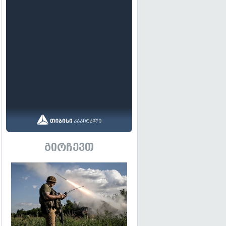
გირჩევთ
გადახედვა