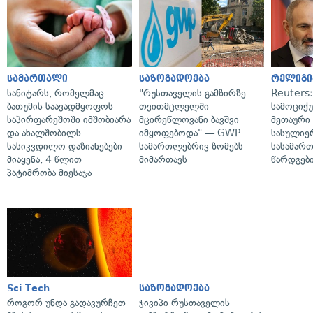
სამართალი
საზოგადოება
რელიგი
სანიტარს, რომელმაც
"რუსთაველის გამზირზე
Reuters
ბათუმის საავადმყოფოს
თვითმცლელში
სამოციქ
საპირფარეშოში იმშობიარა
მცირეწლოვანი ბავშვი
მეთაური 
და ახალშობილს
იმყოფებოდა" — GWP
სასულიე
სასიკვდილო დაზიანებები
სამართლებრივ ზომებს
სასამარ
მიაყენა, 4 წლით
მიმართავს
წარდგები
პატიმრობა მიესაჯა
Sci-Tech
საზოგადოება
როგორ უნდა გადავურჩეთ
ჯივიპი რუსთაველის