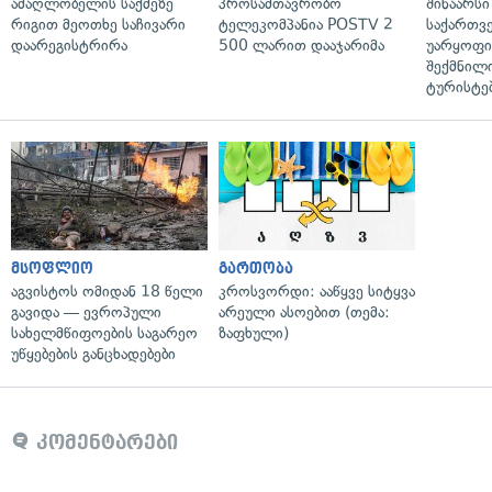
ამაღლობელის საქმეზე
პროსამთავრობო
შინაარსი
რიგით მეოთხე საჩივარი
ტელეკომპანია POSTV 2
საქართვ
დაარეგისტრირა
500 ლარით დააჯარიმა
უარყოფი
შექმნილ
ტურისტე
მსოფლიო
გართობა
აგვისტოს ომიდან 18 წელი
კროსვორდი: ააწყვე სიტყვა
გავიდა — ევროპული
არეული ასოებით (თემა:
სახელმწიფოების საგარეო
ზაფხული)
უწყებების განცხადებები
კომენტარები