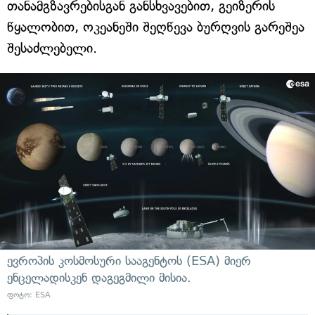
თანამგზავრებისგან განსხვავებით, გეიზერის
წყალობით, ოკეანეში შეღწევა ბურღვის გარეშეა
შესაძლებელი.
ევროპის კოსმოსური სააგენტოს (ESA) მიერ
ენცელადისკენ დაგეგმილი მისია.
ფოტო: ESA