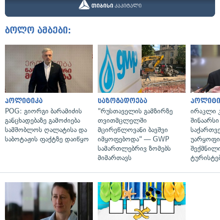
ბოლო ამბები:
პოლიტიკა
საზოგადოება
პოლიტი
POG: გიორგი ბარამიძის
"რუსთაველის გამზირზე
ირაკლი კ
განცხადებაზე გამოძიება
თვითმცლელში
შინაარსი
სამშობლოს ღალატისა და
მცირეწლოვანი ბავშვი
საქართვ
საბოტაჟის ფაქტზე დაიწყო
იმყოფებოდა" — GWP
უარყოფი
სამართლებრივ ზომებს
შექმნილ
მიმართავს
ტურისტე