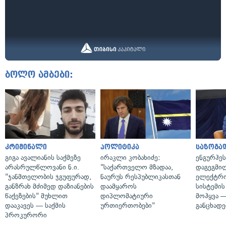
ბოლო ამბები:
კრიმინალი
პოლიტიკა
საზოგა
გიგა ავალიანის საქმეზე
ირაკლი კობახიძე:
ენგურჰეს
არასრულწლოვანი ნ.ი.
"საქართველო მზადაა,
დაგეგმი
"ჯანმთელობის ჯგუფურად,
ნაურუს რესპუბლიკასთან
ელექტრ
განზრახ მძიმედ დაზიანების
დაამყაროს
სისტემის
წაქეზების" მუხლით
დიპლომატიური
მოჰყვა —
დააკავეს — საქმის
ურთიერთობები"
განცხადე
პროკურორი