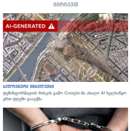
გირჩევთ
ხელოვნური ინტელექტი
დეზინფორმაციის რისკის გამო Google-მა ახალი AI ხელსაწყო
ერთ დღეში გააუქმა