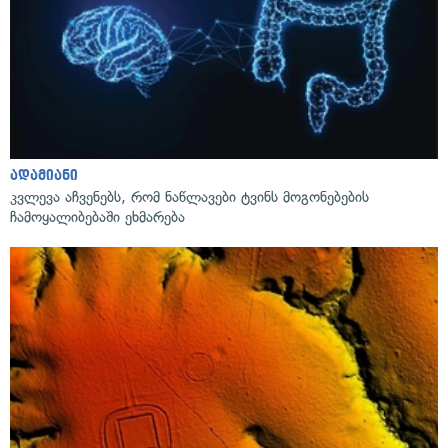
ადამიანი
კვლევა აჩვენებს, რომ ნაწლავები ტვინს მოგონებების
ჩამოყალიბებაში ეხმარება