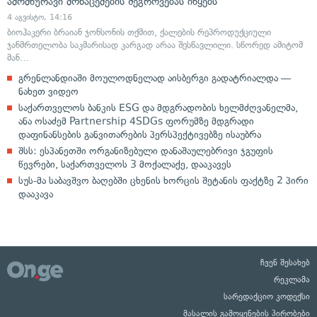
ამომწურავი მონაცემების შეგროვებას იწყებს
4 აგვისტო, 14:16
ბიოჰაკერი ბრაიან ჯონსონის თქმით, ქალების რეპროდუქციული
ჯანმრთელობა საკმარისად კარგად არაა შესწავლილი. სწორედ ამიტომ
მან…
გრენლანდიაში მოულოდნელად აისბერგი გადატრიალდა —
ნახეთ ვიდეო
საქართველოს ბანკის ESG და მდგრადობის ხელმძღვანელმა,
ანა ოსაძემ Partnership 4SDGs ფორუმზე მდგრადი
დაფინანსების განვითარების პერსპექტივებზე ისაუბრა
შსს: ესპანეთში ორგანიზებული დანაშაულებრივი ჯგუფის
წევრები, საქართველოს 3 მოქალაქე, დააკავეს
სუს-მა საბავშვო ბაღებში ცხენის ხორცის შეტანის ფაქტზე 2 პირი
დააკავა
ჩვენ შესახებ
რეკლამა
სარედაქციო კოდექსი
მასალის გამოყენების პირობები