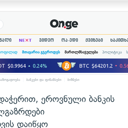
×
ნალი
NE
T
ვიდეო
ოპ-ედი
ქვიზები
საკითხ
ყოფილად
მთავარია გჯეროდეს
მართლმსაჯულება
პოლიტიკა
საზოგადოება
ბანკები და ფინანსები
ბიზნესი
რდაჭერით, ეროვნული ბანკის
ლგაზრდები
ვის დაიწყო