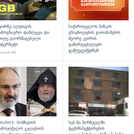
ეიძინე ალდაგის
საქართველოს ბანკის
ამოგზაურო დაზღვევა და
გზავნილების გათამაშების
იიღე გაორმაგებული
მეორე კვირის
ნტერნეტი
გამარჯვებულები
გამოვლინდნენ
საათის წინ
10 საათის წინ
დახედვა
გადახედვა
euters: სომხეთის
სუს-მა მარნეულში
ამოციქულო ეკლესიის
ტექინსპექტირების