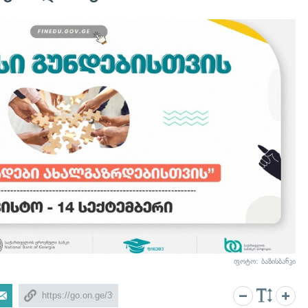
ფოტო: ბაზისბანკი