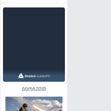
გირჩევთ
გადახედვა