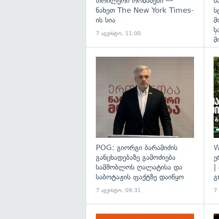
თრილერი რომანები —
ს
ნახეთ The New York Times-
ს
ის სია
მ
ს
7 აგვისტო, 11:00
7
მ
გა
POG: გიორგი ბარამიძის
W
განცხადებაზე გამოძიება
ე
სამშობლოს ღალატისა და
|
საბოტაჟის ფაქტზე დაიწყო
გ
7 აგვისტო, 09:31
7