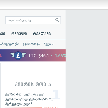
ავი
რჩეული
რეკლამა
საზოგადოება
ეკონომიკა
მეტი
კვირის ტოპ-5
ქვიზი: შენ უკეთ ერკვევი
გეოგრაფიულ ტერმინებში თუ
მერვეკლასელი?