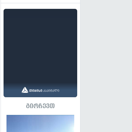
გირჩევთ
გადახედვა