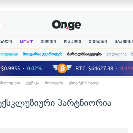
×
ნალი
NE
T
ვიდეო
ოპ-ედი
ქვიზები
საკითხ
ყოფილად
მთავარია გჯეროდეს
მართლმსაჯულება
პოლიტიკა
ქნოლოგიები
ტექნიკა
მობილური
ცხოვრების სტილი
 ექსკლუზიური პარტნიორია