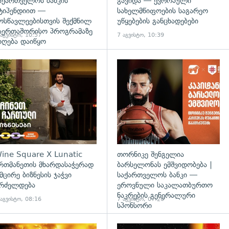
აქართველოს ბანკის
გავიდა — ევროპული
ტიპენდიით —
სახელმწიფოების საგარეო
ოსწავლეებისთვის შექმნილ
უწყებების განცხადებები
აერთაშორისო პროგრამაზე
 აგვისტო, 10:57
7 აგვისტო, 10:39
იღება დაიწყო
დახედვა
ine Square X Lunatic
თორნიკე შენგელია
რთმანეთის მხარდასაჭერად
ბარსელონას ემშვიდობება |
 მცირე ბიზნესის ჯაჭვი
საქართველოს ბანკი —
რძელდება
ეროვნული საკალათბურთო
ნაკრების გენერალური
 აგვისტო, 08:16
7 აგვისტო, 07:20
სპონსორი