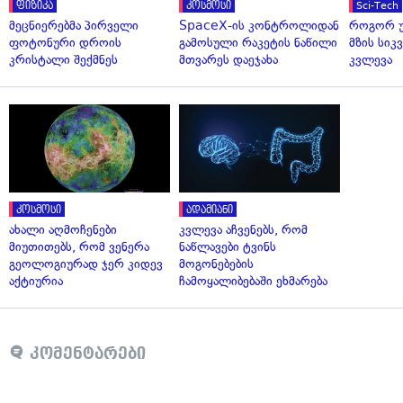
ფიზიკა
კოსმოსი
Sci-Tech
მეცნიერებმა პირველი
SpaceX-ის კონტროლიდან
როგორ უ
ფოტონური დროის
გამოსული რაკეტის ნაწილი
მზის სი
კრისტალი შექმნეს
მთვარეს დაეჯახა
კვლევა
კოსმოსი
ადამიანი
ახალი აღმოჩენები
კვლევა აჩვენებს, რომ
მიუთითებს, რომ ვენერა
ნაწლავები ტვინს
გეოლოგიურად ჯერ კიდევ
მოგონებების
აქტიურია
ჩამოყალიბებაში ეხმარება
კომენტარები