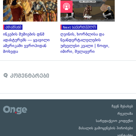
ადამიანი
Next საქართველო
ინკების მუმიების დნმ
ღვინის, ხორბლისა და
ადასტურებს — ყვავილი
ნეანდერტალელების
ამერიკაში ევროპიდან
უძველესი კვალი | წოფი,
მოხვდა
იმირი, შულავერი
კომენტარები
ჩვენ შესახებ
რეკლამა
სარედაქციო კოდექსი
მასალის გამოყენების პირობები
კონტაქტი