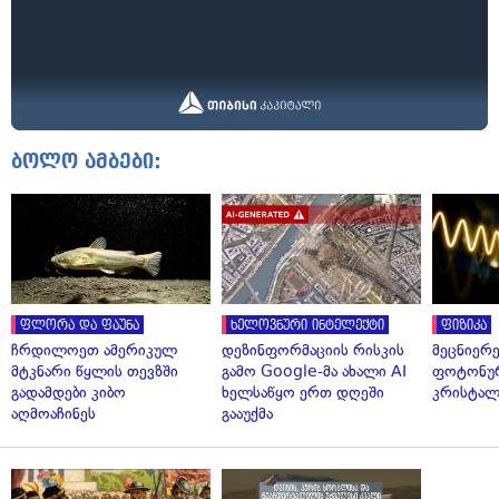
ბოლო ამბები:
ფლორა და ფაუნა
ხელოვნური ინტელექტი
ფიზიკა
ჩრდილოეთ ამერიკულ
დეზინფორმაციის რისკის
მეცნიერ
მტკნარი წყლის თევზში
გამო Google-მა ახალი AI
ფოტონუ
გადამდები კიბო
ხელსაწყო ერთ დღეში
კრისტალ
აღმოაჩინეს
გააუქმა