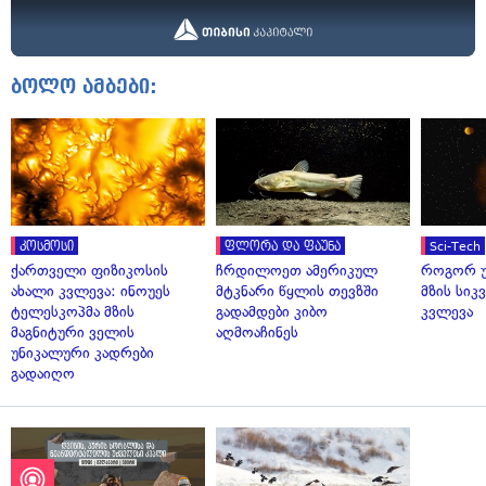
ბოლო ამბები:
კოსმოსი
ფლორა და ფაუნა
Sci-Tech
ქართველი ფიზიკოსის
ჩრდილოეთ ამერიკულ
როგორ უ
ახალი კვლევა: ინოუეს
მტკნარი წყლის თევზში
მზის სი
ტელესკოპმა მზის
გადამდები კიბო
კვლევა
მაგნიტური ველის
აღმოაჩინეს
უნიკალური კადრები
გადაიღო