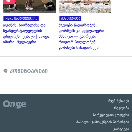
Next საქართველო
მეცნიერება
ღვინის, ხორბლისა და
მგლები ნადირობენ,
ნეანდერტალელების
ყორნებს კი ყველაფერი
უძველესი კვალი | წოფი,
ახსოვთ — გაირკვა,
იმირი, შულავერი
როგორ პოულობენ
ყორნები ნანადირევს
კომენტარები
ჩვენ შესახებ
რეკლამა
სარედაქციო კოდექსი
მასალის გამოყენების პირობები
კონტაქტი