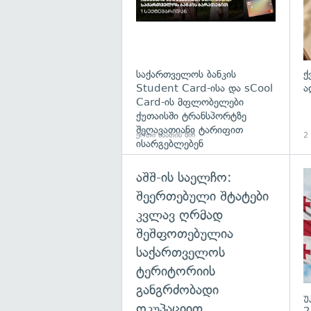
საქართველოს ბანკის
ქ
Student Card-ისა და sCool
ა
Card-ის მფლობელები
ქუთაისში ტრანსპორტზე
შეღავათიანი ტარიფით
ერთი საათის წინ
2 
ისარგებლებენ
აშშ-ის საელჩო:
შეერთებული შტატები
კვლავ ღრმად
შეშფოთებულია
საქართველოს
ტერიტორიის
განგრძობადი
უ
ოკუპაციით