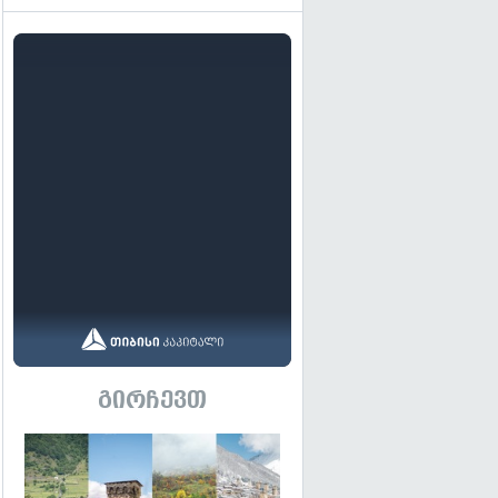
გირჩევთ
გადახედვა