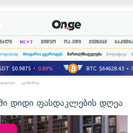
×
ნალი
NE
T
ვიდეო
ოპ-ედი
ქვიზები
საკითხ
ყოფილად
მთავარია გჯეროდეს
მართლმსაჯულება
პოლიტიკა
ოგადოება
ეკონომიკა
ში დიდი ფასდაკლების დღეა