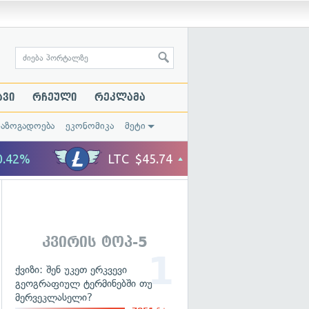
ავი
რჩეული
რეკლამა
საზოგადოება
ეკონომიკა
მეტი
კვირის ტოპ-5
ქვიზი: შენ უკეთ ერკვევი
გეოგრაფიულ ტერმინებში თუ
მერვეკლასელი?