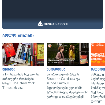
ბოლო ამბები:
წიგნები
ეკონომიკა
ეკონომ
21-ე საუკუნის საუკეთესო
საქართველოს ბანკის
ისწავლე
თრილერი რომანები —
Student Card-ისა და
საქართვ
ნახეთ The New York
sCool Card-ის
სტიპენდ
Times-ის სია
მფლობელები ქუთაისში
მოსწავლ
ტრანსპორტზე შეღავათიანი
შექმნილ
ტარიფით ისარგებლებენ
პროგრამ
დაიწყო