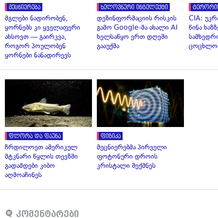
მეცნიერება
ხელოვნური ინტელექტი
ტერორი
მგლები ნადირობენ,
დეზინფორმაციის რისკის
CIA: უკრ
ყორნებს კი ყველაფერი
გამო Google-მა ახალი AI
წინა ხაზ
ახსოვთ — გაირკვა,
ხელსაწყო ერთ დღეში
სამხედრ
როგორ პოულობენ
გააუქმა
ცოცხლო
ყორნები ნანადირევს
ფლორა და ფაუნა
ფიზიკა
ჩრდილოეთ ამერიკულ
მეცნიერებმა პირველი
მტკნარი წყლის თევზში
ფოტონური დროის
გადამდები კიბო
კრისტალი შექმნეს
აღმოაჩინეს
კომენტარები